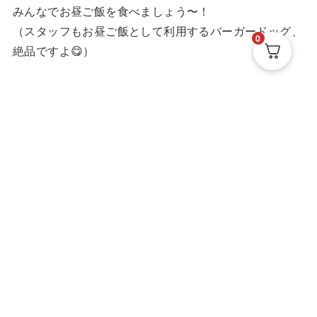
みんなでお昼ご飯を食べましょう〜！
（スタッフもお昼ご飯として利用するバーガードッグ、
0
絶品ですよ😋）
参加方法
応募フォーム：
こちら
からお申し込みください。
応募締切：2024年5月23日（木）
注意事項
荒天中止（22日頃までに判断し、メールにてお知らせ
いたします）。
クレームはご遠慮ください。
ドローンの使用は禁止されています。
エンジンの空ぶかし、大音量でのオーディオ再生といっ