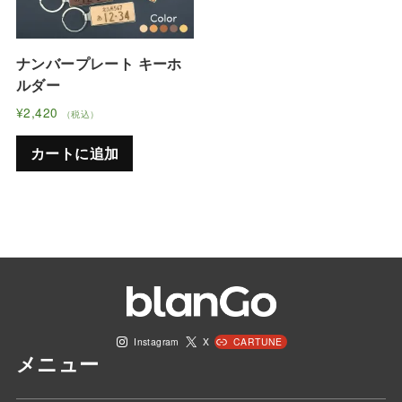
ナンバープレート キーホ
ルダー
¥
2,420
（税込）
こ
の
カートに追加
商
品
に
は
複
数
の
バ
Instagram
X
CARTUNE
リ
メニュー
エ
ー